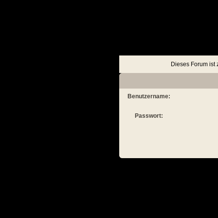
Mitgliederliste
A
Avatar
Benutzername
Mitgl
Es wurden keine Mitglieder
Bitte versuchen Sie e
Dieses Forum ist 
Mitglied
Benutzername:
Benutzername
Passwort:
Enthält:
Nach oben
Alle Foren als gelesen markieren