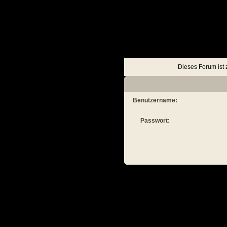
Keine Ereignisse
Ein
Dieses Forum ist 
Nach oben
Alle Foren als gelesen markieren
Benutzername:
Passwort: