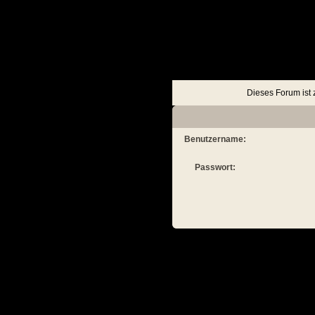
Keine Ereignisse
Ein
Dieses Forum ist 
Nach oben
Alle Foren als gelesen markieren
Benutzername:
Passwort: